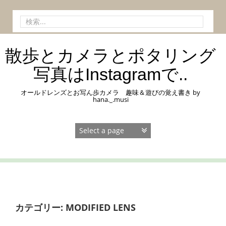
コ
ン
検
テ
索:
ン
ツ
散歩とカメラとポタリング
へ
ス
写真はInstagramで..
キ
ッ
オールドレンズとお写ん歩カメラ 趣味＆遊びの覚え書き by
プ
hana._.musi
カテゴリー:
MODIFIED LENS