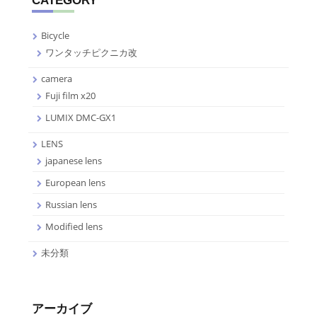
CATEGORY
Bicycle
ワンタッチピクニカ改
camera
Fuji film x20
LUMIX DMC-GX1
LENS
japanese lens
European lens
Russian lens
Modified lens
未分類
アーカイブ