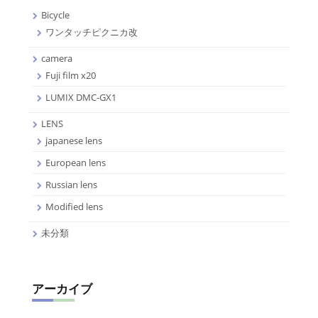
Bicycle
ワンタッチピクニカ改
camera
Fuji film x20
LUMIX DMC-GX1
LENS
japanese lens
European lens
Russian lens
Modified lens
未分類
アーカイブ