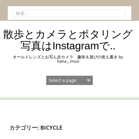
コ
ン
検
テ
索:
ン
ツ
散歩とカメラとポタリング
へ
ス
写真はInstagramで..
キ
ッ
オールドレンズとお写ん歩カメラ 趣味＆遊びの覚え書き by
プ
hana._.musi
カテゴリー:
BICYCLE