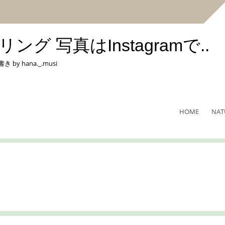
 写真はInstagramで..
hana._.musi
HOME
NAT