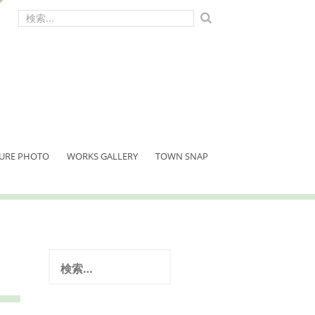
検
索:
URE PHOTO
WORKS GALLERY
TOWN SNAP
検
索: