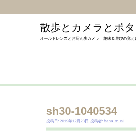
コ
ン
テ
ン
散歩とカメラとポタリング
ツ
へ
オールドレンズとお写ん歩カメラ 趣味＆遊びの覚え書き by 
ス
キ
ッ
プ
sh30-1040534
投稿日:
2019年12月23日
投稿者:
hana_musi