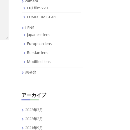
camera
Fuji film x20
LUMIX DMC-GX1
LENS
japanese lens
European lens
Russian lens
Modified lens
未分類
アーカイブ
2023年3月
2023年2月
2021年9月