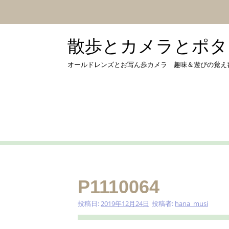
コ
ン
テ
ン
散歩とカメラとポタリング
ツ
へ
オールドレンズとお写ん歩カメラ 趣味＆遊びの覚え書き by 
ス
キ
ッ
プ
P1110064
投稿日:
2019年12月24日
投稿者:
hana_musi