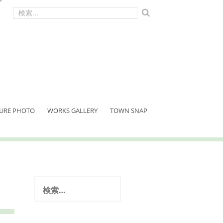
検
索:
URE PHOTO
WORKS GALLERY
TOWN SNAP
検
索: