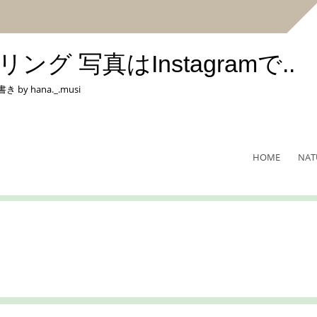
 写真はInstagramで..
hana._.musi
HOME
NAT