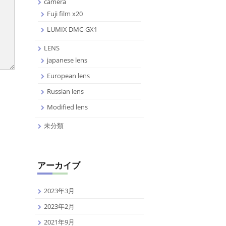
camera
Fuji film x20
LUMIX DMC-GX1
LENS
japanese lens
European lens
Russian lens
Modified lens
未分類
アーカイブ
2023年3月
2023年2月
2021年9月