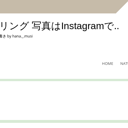
 写真はInstagramで..
hana._.musi
HOME
NAT