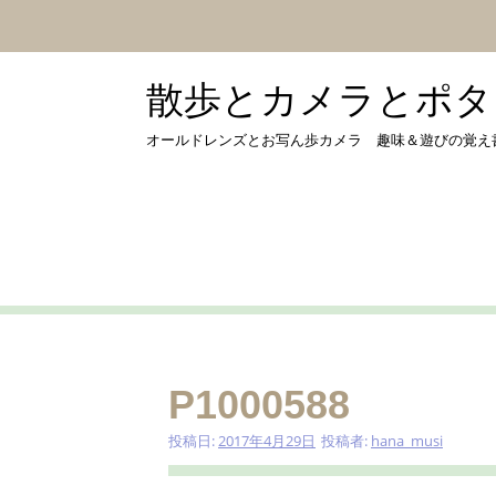
コ
ン
テ
ン
散歩とカメラとポタリング
ツ
へ
オールドレンズとお写ん歩カメラ 趣味＆遊びの覚え書き by 
ス
キ
ッ
プ
P1000588
投稿日:
2017年4月29日
投稿者:
hana_musi