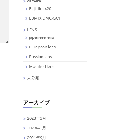
camera
Fuji film x20
LUMIX DMC-GX1
LENS
japanese lens
European lens
Russian lens
Modified lens
未分類
アーカイブ
2023年3月
2023年2月
2021年9月