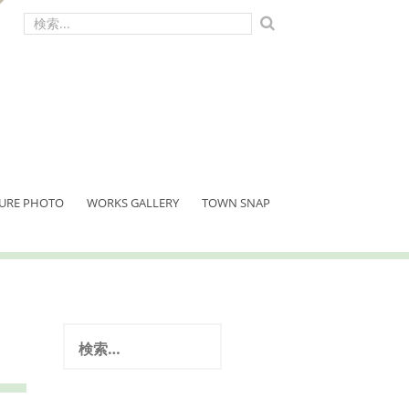
検
索:
URE PHOTO
WORKS GALLERY
TOWN SNAP
検
索: