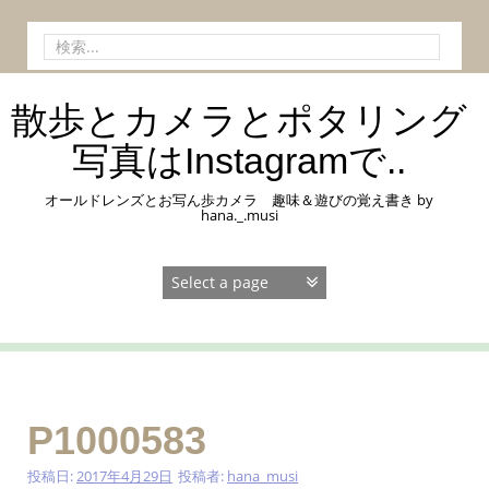
コ
ン
検
テ
索:
ン
ツ
散歩とカメラとポタリング
へ
ス
写真はInstagramで..
キ
ッ
オールドレンズとお写ん歩カメラ 趣味＆遊びの覚え書き by
プ
hana._.musi
P1000583
投稿日:
2017年4月29日
投稿者:
hana_musi