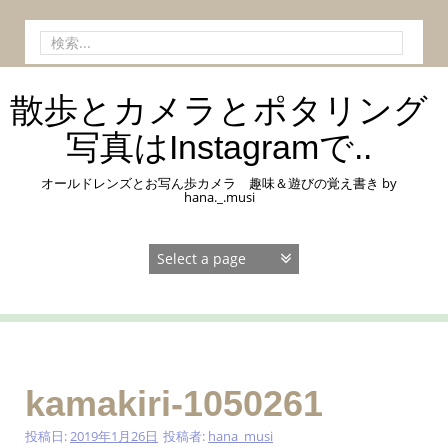
コ
ン
検
テ
索:
ン
ツ
散歩とカメラとポタリング
へ
ス
写真はInstagramで..
キ
ッ
オールドレンズとお写ん歩カメラ 趣味＆遊びの覚え書き by
プ
hana._.musi
kamakiri-1050261
投稿日:
2019年1月26日
投稿者:
hana_musi