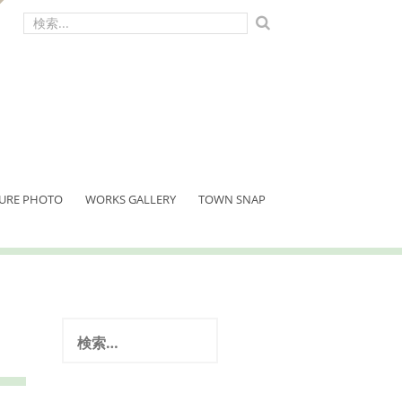
検
索:
URE PHOTO
WORKS GALLERY
TOWN SNAP
検
索: