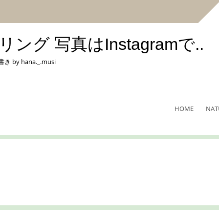
 写真はInstagramで..
hana._.musi
HOME
NAT