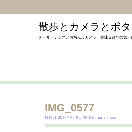
コ
ン
テ
ン
散歩とカメラとポタリング
ツ
へ
オールドレンズとお写ん歩カメラ 趣味＆遊びの覚え書き by 
ス
キ
ッ
プ
IMG_0577
投稿日:
2017年4月9日
投稿者:
hana_musi