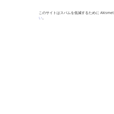
このサイトはスパムを低減するために Akisme
い
。