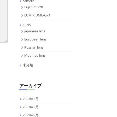
camera
Fuji film x20
LUMIX DMC-GX1
LENS
japanese lens
European lens
Russian lens
Modified lens
未分類
アーカイブ
2023年3月
2023年2月
2021年9月