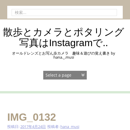
コ
ン
検
テ
索:
ン
ツ
散歩とカメラとポタリング
へ
ス
写真はInstagramで..
キ
ッ
オールドレンズとお写ん歩カメラ 趣味＆遊びの覚え書き by
プ
hana._.musi
IMG_0132
投稿日:
2017年4月24日
投稿者:
hana_musi