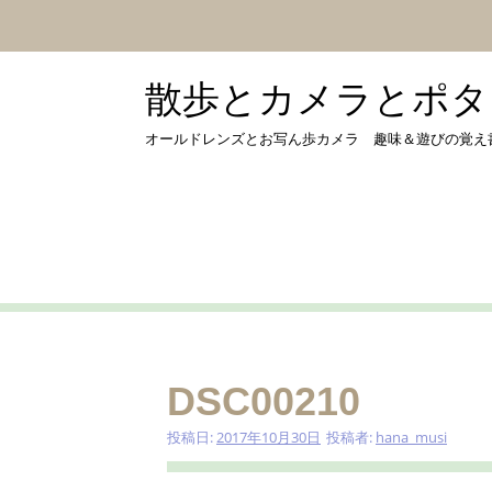
コ
ン
テ
ン
散歩とカメラとポタリング
ツ
へ
オールドレンズとお写ん歩カメラ 趣味＆遊びの覚え書き by 
ス
キ
ッ
プ
DSC00210
投稿日:
2017年10月30日
投稿者:
hana_musi