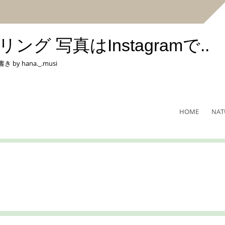
 写真はInstagramで..
hana._.musi
HOME
NAT