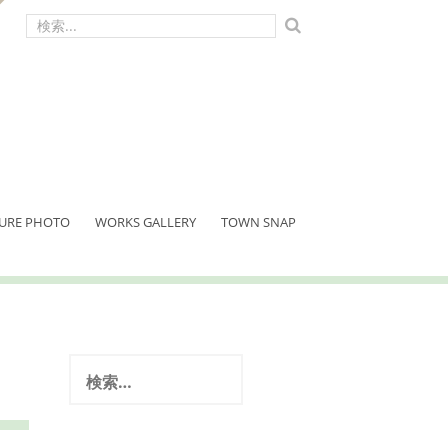
検
索:
URE PHOTO
WORKS GALLERY
TOWN SNAP
検
索: