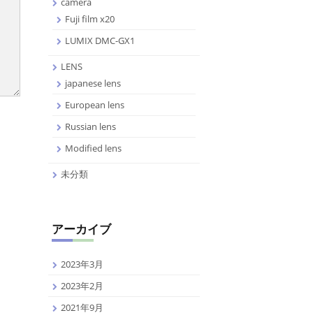
camera
Fuji film x20
LUMIX DMC-GX1
LENS
japanese lens
European lens
Russian lens
Modified lens
未分類
アーカイブ
2023年3月
2023年2月
2021年9月