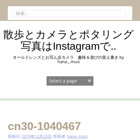
コ
ン
検
テ
索:
ン
ツ
散歩とカメラとポタリング
へ
ス
写真はInstagramで..
キ
ッ
オールドレンズとお写ん歩カメラ 趣味＆遊びの覚え書き by
プ
hana._.musi
cn30-1040467
投稿日:
2019年12月23日
投稿者:
hana_musi