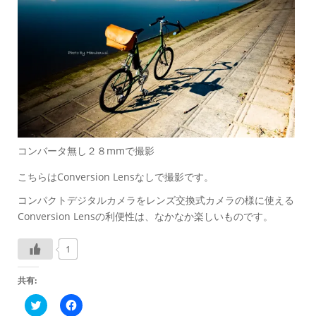
コンバータ無し２８mmで撮影
こちらはConversion Lensなしで撮影です。
コンパクトデジタルカメラをレンズ交換式カメラの様に使える
Conversion Lensの利便性は、なかなか楽しいものです。
1
共有:
ク
F
リ
a