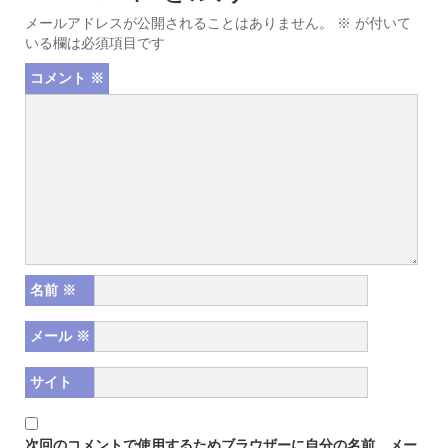
き
ま
メールアドレスが公開されることはありません。
※
が付いて
す
)
いる欄は必須項目です
コメント
※
名前
※
メール
※
サイト
次回のコメントで使用するためブラウザーに自分の名前、メー