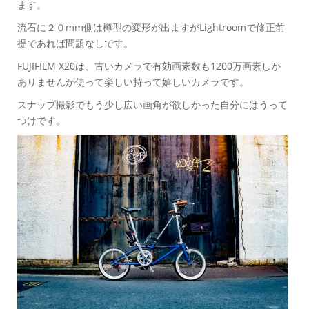
ます。
流石に２０mm側は樽型の変形が出ますがLightroomで修正前
提であれば問題なしです。
FUJIFILM X20は、古いカメラで有効画素数も1200万画素しか
ありませんが使って楽しい持って嬉しいカメラです。
スナップ撮影でもう少し広い画角が欲しかった自分にはうって
つけです。