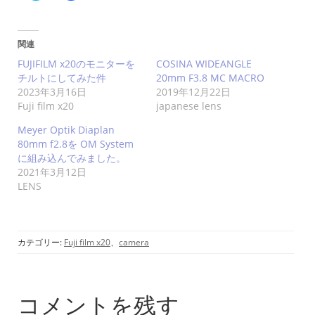
ッ
c
ク
e
し
b
て
o
T
o
関連
w
k
i
で
FUJIFILM x20のモニターを
COSINA WIDEANGLE
t
共
チルトにしてみた件
20mm F3.8 MC MACRO
t
有
e
す
2023年3月16日
2019年12月22日
r
る
Fuji film x20
japanese lens
で
に
共
は
有
ク
Meyer Optik Diaplan
(
リ
新
ッ
80mm f2.8を OM System
し
ク
に組み込んでみました。
い
し
ウ
て
2021年3月12日
ィ
く
LENS
ン
だ
ド
さ
ウ
い
で
(
開
新
き
し
カテゴリー:
Fuji film x20
、
camera
ま
い
す
ウ
)
ィ
ン
ド
ウ
コメントを残す
で
開