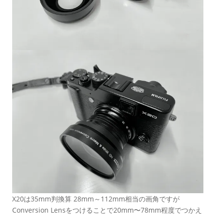
X20は35mm判換算 28mm～112mm相当の画角ですが
Conversion Lensをつけることで20mm〜78mm程度でつかえ