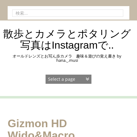
コ
ン
検
テ
索:
ン
ツ
散歩とカメラとポタリング
へ
ス
写真はInstagramで..
キ
ッ
オールドレンズとお写ん歩カメラ 趣味＆遊びの覚え書き by
プ
hana._.musi
Gizmon HD
Wido&Macro